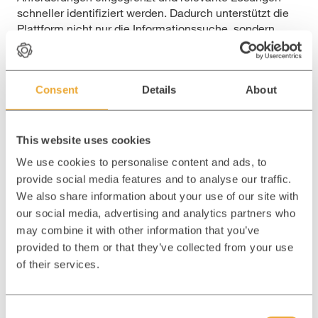
schneller identifiziert werden. Dadurch unterstützt die
Plattform nicht nur die Informationssuche, sondern
fungiert gleichzeitig als digitaler Produktberater
innerhalb des Vertriebsprozesses.
Consent
Details
About
INTERNATIONALER WEBAUFTRITT MIT
MULTI-LANGUAGE-SETUP
This website uses cookies
Die Plattform wurde als internationales Multi-
We use cookies to personalise content and ads, to
Language-Setup für deutsche und englische Inhalte
provide social media features and to analyse our traffic.
umgesetzt. Dadurch lassen sich Inhalte zentral
verwalten und konsistent für unterschiedliche
We also share information about your use of our site with
Zielmärkte bereitstellen. Die skalierbare Architektur
our social media, advertising and analytics partners who
schafft gleichzeitig die Grundlage für zukünftige
may combine it with other information that you’ve
Erweiterungen um weitere Sprachversionen oder
provided to them or that they’ve collected from your use
internationale Märkte.
of their services.
RESPONSIVES DESIGN FÜR
C