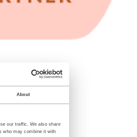
About
NEO
se our traffic. We also share
terium für Ihren Erfolg im
ers who may combine it with