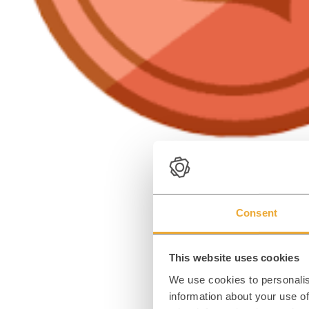
Consent
Unse
This website uses cookies
We use cookies to personalis
Die passende Software für I
information about your use of