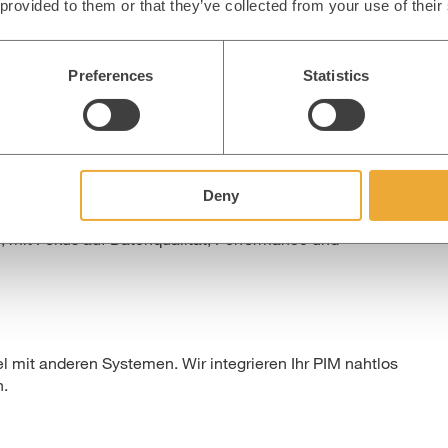
e. Sie richtig einzusetzen, entscheidet über das Maß des Erf
 provided to them or that they’ve collected from your use of their
Preferences
Statistics
re Strategie für den Einsatz von Akeneo – inklusive
Deny
m, mit Fokus auf Datenqualität, Performance und
 mit anderen Systemen. Wir integrieren Ihr PIM nahtlos
n.