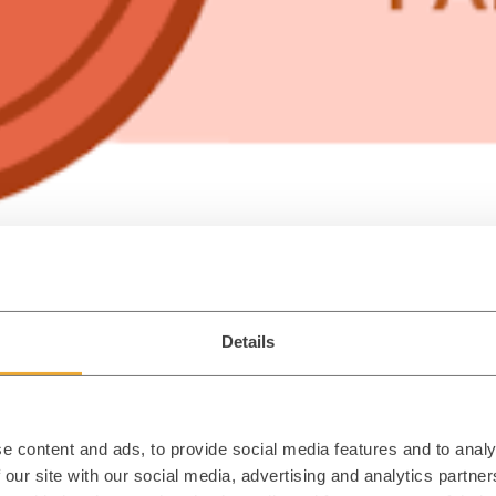
Details
AKE
re Leistungen rund um
e content and ads, to provide social media features and to analy
hr
Produktdatenmanagement
zu finden, ist ein wesentliches Kri
 our site with our social media, advertising and analytics partn