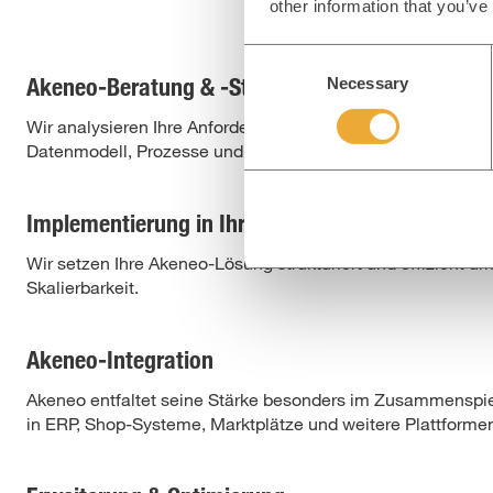
E-Commerc
other information that you’ve
C
Akeneo-Beratung & -Strategie
Necessary
o
n
Wir analysieren Ihre Anforderungen und entwickeln eine kla
s
Datenmodell, Prozesse und Integrationskonzept.
e
n
t
Implementierung in Ihr Ökosystem
S
Wir setzen Ihre Akeneo-Lösung strukturiert und effizient u
e
Skalierbarkeit.
l
e
c
Akeneo-Integration
t
Akeneo entfaltet seine Stärke besonders im Zusammenspiel
i
in ERP, Shop-Systeme, Marktplätze und weitere Plattforme
o
n