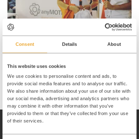
19.09.2016
Consent
Details
About
dmexco 2016: starker Auftritt von
anyMOTION
Ein Besucherrekord von 50.700 Besuchern, mehr
This website uses cookies
als 570 Top-Speaker und 1.013 Aussteller: Die
dmexco 2016 war ein voller Erfolg und hat ...
We use cookies to personalise content and ads, to
provide social media features and to analyse our traffic.
Zum Beitrag
We also share information about your use of our site with
our social media, advertising and analytics partners who
may combine it with other information that you’ve
provided to them or that they’ve collected from your use
of their services.