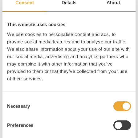
Consent
Details
About
Technisch wurde der Karrierebereich in eine
Pimcore-
Multisite-Umgebung
überführt. Diese Entscheidung
schafft eine zentrale Basis für die Verwaltung aller
Inhalte und sorgt gleichzeitig für maximale Flexibilität in
This website uses cookies
der Content-Erstellung. Redakteurinnen und
We use cookies to personalise content and ads, to
Redakteure können Seiten modular aufbauen, Inhalte
provide social media features and to analyse our traffic.
wiederverwenden und bei Bedarf schnell anpassen,
We also share information about your use of our site with
ohne dabei von starren Templates eingeschränkt zu
our social media, advertising and analytics partners who
werden. Das Ergebnis ist ein System, das mit den
may combine it with other information that you’ve
Anforderungen der Organisation wachsen kann.
provided to them or that they’ve collected from your use
Nahtlose Integration in
of their services.
bestehende Recruiting-
C
Prozesse
Necessary
o
n
s
Damit auch die Recruiting-Prozesse reibungslos
Preferences
e
ineinandergreifen, werden die Stellendetails direkt aus
dem externen Recruiting-Tool Umantis importiert. Die
n